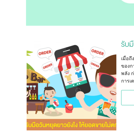
รับม
เมื่อถ
ของการ
พลัง ก
การเตร