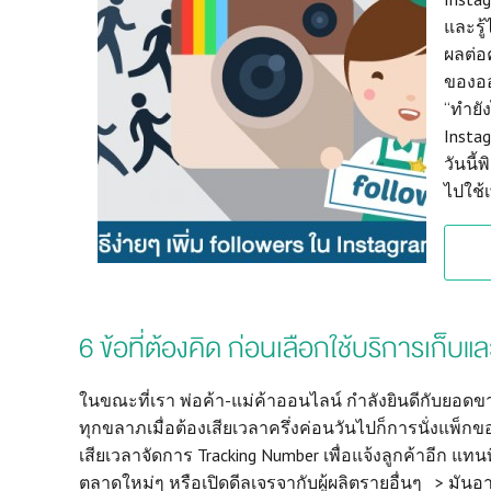
และรู
ผลต่อ
ของออ
“ทำยั
Insta
วันนี้
ไปใช้เ
6 ข้อที่ต้องคิด ก่อนเลือกใช้บริการเก็
ในขณะที่เรา พ่อค้า-แม่ค้าออนไลน์ กำลังยินดีกับยอดขาย
ทุกขลาภเมื่อต้องเสียเวลาครึ่งค่อนวันไปก็การนั่งแพ็ก
เสียเวลาจัดการ Tracking Number เพื่อแจ้งลูกค้าอีก แทนท
ตลาดใหม่ๆ หรือเปิดดีลเจรจากับผู้ผลิตรายอื่นๆ > มันอา