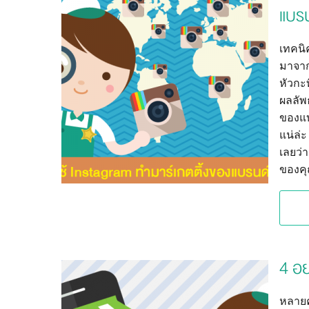
แบรน
เทคนิ
มาจาก
หัวกะ
ผลลัพธ
ของแบ
แน่ล่
เลยว่า
ของคุ
4 อย
หลายค