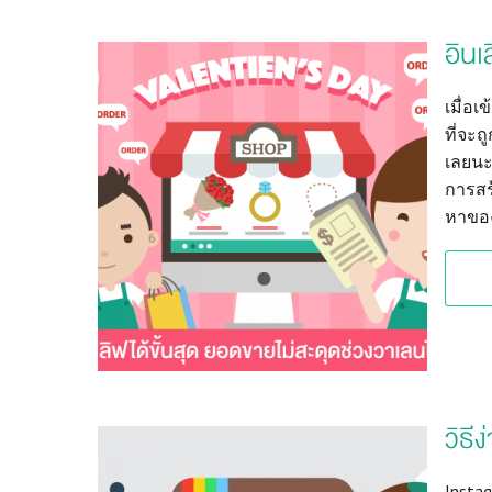
อินเ
เมื่อ
ที่จะ
เลยนะ
การสร
หาขอ
วิธ
Instag