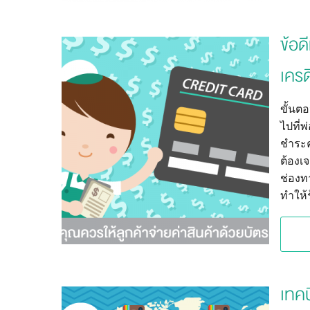
ข้อด
เครด
ขั้นตอ
ไปที่พ
ชำระค่
ต้องเจ
ช่องท
ทำให้ร
เทค