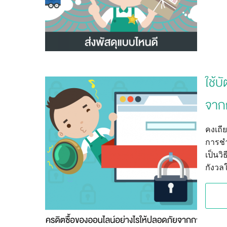
ใช้บ
จาก
คงเถีย
การชำ
เป็นวิ
กังวล