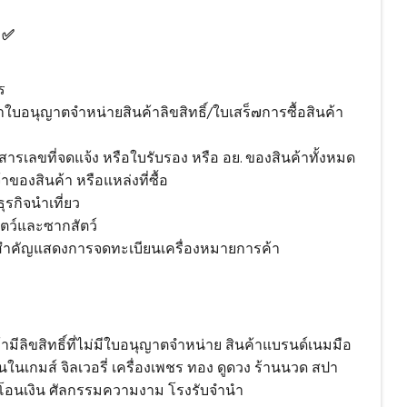
ต ✅
ร
เนาใบอนุญาตจำหน่ายสินค้าลิขสิทธิ์/ใบเสร็๗การซื้อสินค้า
สารเลขที่จดแจ้ง หรือใบรับรอง หรือ อย. ของสินค้าทั้งหมด
าของสินค้า หรือแหล่งที่ซื้อ
ุรกิจนำเที่ยว
ัตว์และซากสัตว์
สือสำคัญแสดงการจดทะเบียนเครื่องหมายการค้า
ค้ามีลิขสิทธิ์ที่ไม่มีใบอนุญาตจำหน่าย สินค้าแบรนด์เนมมือ
งินในเกมส์ จิลเวอรี่ เครื่องเพชร ทอง ดูดวง ร้านนวด สปา
ิการโอนเงิน ศัลกรรมความงาม โรงรับจำนำ