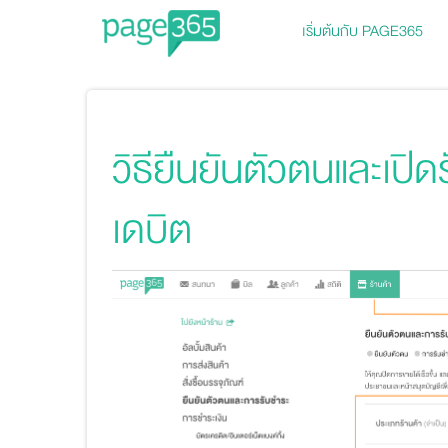
เริ่มต้นกับ PAGE365
Page365
วิธียืนยันตัวตนและเปิ
เดบิต