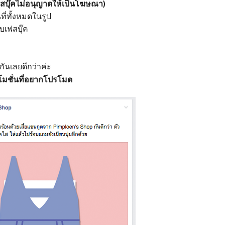
เฟสบุ๊คไม่อนุญาตให้เป็นโฆษณา)
นที่ทั้งหมดในรูป
ับเฟสบุ๊ค
กันเลยดีกว่าค่ะ
รโมชั่นที่อยากโปรโมต