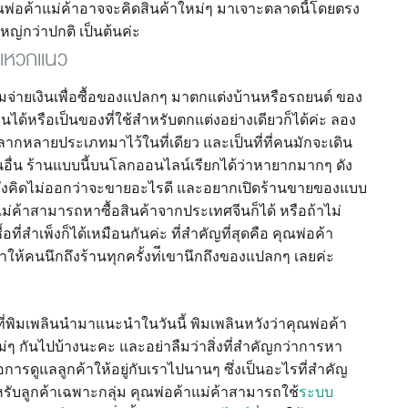
คุณพ่อค้าแม่ค้าอาจจะคิดสินค้าใหม่ๆ มาเจาะตลาดนี้โดยตรง
์ใหญ่กว่าปกติ เป็นต้นค่ะ
กแหวกแนว
จ่ายเงินเพื่อซื้อของแปลกๆ มาตกแต่งบ้านหรือรถยนต์ ของ
นได้หรือเป็นของที่ใช้สำหรับตกแต่งอย่างเดียวก็ได้ค่ะ ลอง
าหลากหลายประเภทมาไว้ในที่เดียว และเป็นที่ที่คนมักจะเดิน
นอื่น ร้านแบบนี้บนโลกออนไลน์เรียกได้ว่าหายากมากๆ ดัง
ที่ยังคิดไม่ออกว่าจะขายอะไรดี และอยากเปิดร้านขายของแบบ
แม่ค้าสามารถหาซื้อสินค้าจากประเทศจีนก็ได้ หรือถ้าไม่
้อที่สำเพ็งก็ได้เหมือนกันค่ะ ที่สำคัญที่สุดคือ คุณพ่อค้า
าให้คนนึกถึงร้านทุกครั้งท่ีเขานึกถึงของแปลกๆ เลยค่ะ
ที่พิมเพลินนำมาแนะนำในวันนี้ พิมเพลินหวังว่าคุณพ่อค้า
ๆ กันไปบ้างนะคะ และอย่าลืมว่าสิ่งที่สำคัญกว่าการหา
การดูแลลูกค้าให้อยู่กับเราไปนานๆ ซึ่งเป็นอะไรที่สำคัญ
บลูกค้าเฉพาะกลุ่ม คุณพ่อค้าแม่ค้าสามารถใช้
ระบบ